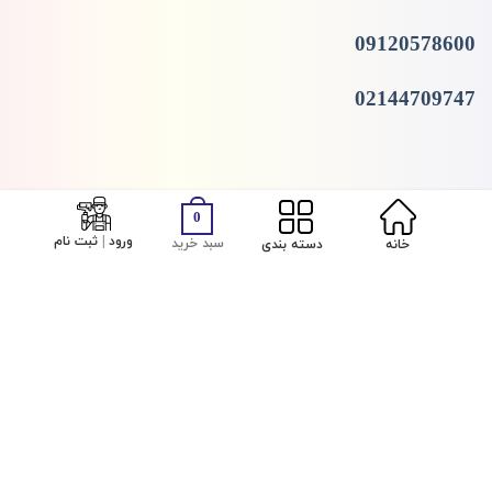
09120578600
02144709747
0
ورود | ثبت نام
سبد خرید
خانه
دسته بندی
Copyright 2026 ©
GSB