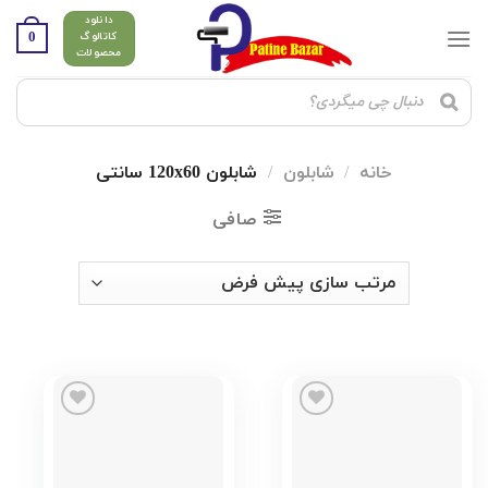
Ski
دانلود
t
0
کاتالوگ
محصولات
conten
خانه
/
شابلون
/
شابلون 120x60 سانتی
صافی
Add to
Add to
wishlist
wishlist