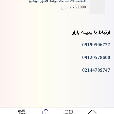
غلطک 25 سانت نیمه قطور توکیو
230,000
تومان
ارتباط با پتینه بازار
09199506727
09120578600
02144709747