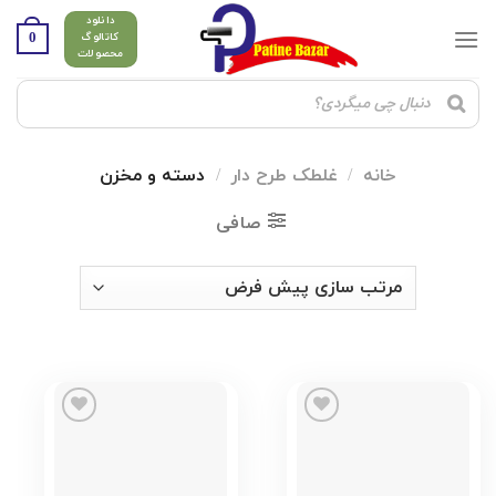
Ski
دانلود
t
0
کاتالوگ
محصولات
conten
خانه
/
غلطک طرح دار
/
دسته و مخزن
صافی
Add to
Add to
wishlist
wishlist