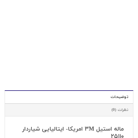
سایز تیغه : 12*28
جنس تیغه : استیل ضد زنگ
شناسه محصول:
25110ماله
دسته:
ابزارهای کاربردی
,
ماله استیل
توضیحات
نظرات (0)
ماله استیل ۳M امریکا- ایتالیایی شیاردار
۲۵۱۱۰