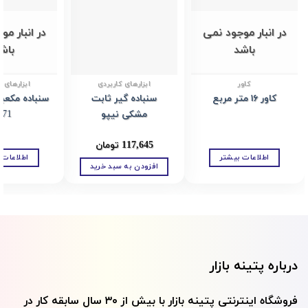
Add to
Add to
wishlist
wishlist
در انبار موجود نمی
در انبار م
باشد
باش
کاور
ابزارهای کاربردی
ابزارهای ک
کاور ۱۶ متر مربع
سنباده گیر ثابت
مشکی نیپو
Z71
117,645
تومان
اطلاعات بیشتر
اطلاعات 
افزودن به سبد خرید
درباره پتینه بازار
فروشگاه اینترنتی پتينه بازار با بيش از ۳۰ سال سابقه کار در