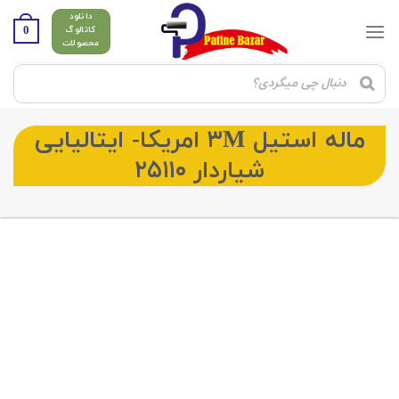
Ski
دانلود
t
0
کاتالوگ
محصولات
conten
ماله استیل ۳M امریکا- ایتالیایی
شیاردار ۲۵۱۱۰
Add to
wishlist