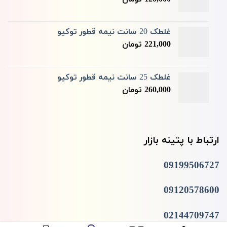
غلطک 20 سانت نیمه قطور توکیو
221,000
تومان
غلطک 25 سانت نیمه قطور توکیو
260,000
تومان
ارتباط با پتینه بازار
09199506727
09120578600
02144709747