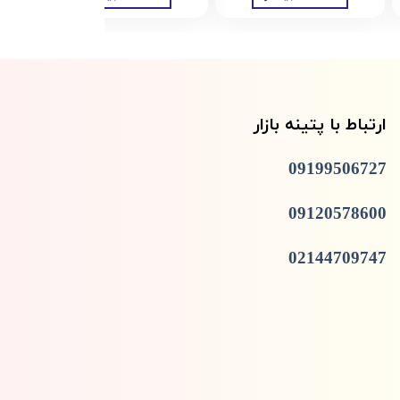
ارتباط با پتینه بازار
09199506727
09120578600
02144709747