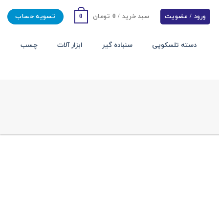
0
ورود / عضویت
سبد خرید /
0
تومان
تسویه حساب
دسته تلسکوپی
سنباده گیر
ابزار آلات
چسب