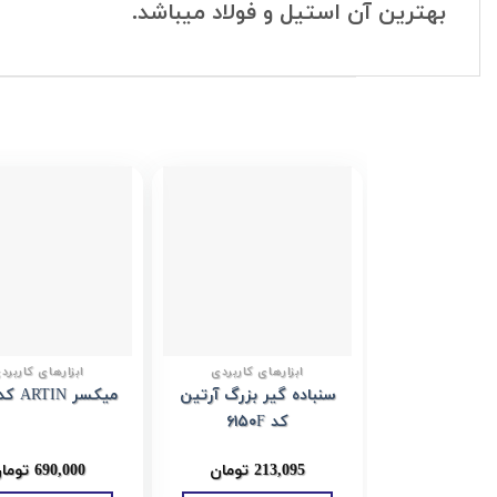
بهترین آن استیل و فولاد میباشد.
Add to
wishlist
ابزارهای کاربردی
ابزارهای کاربرد
سنباده گیر بزرگ آرتین
میکسر ARTIN کد Z150
کد ۶۱۵۰F
213,095
تومان
690,000
توما