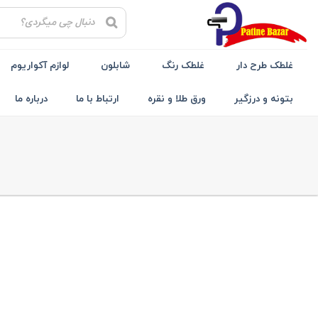
Ski
t
conten
غلطک طرح دار
غلطک رنگ
شابلون
لوازم آکواریوم
بتونه و درزگیر
ورق طلا و نقره
ارتباط با ما
درباره ما