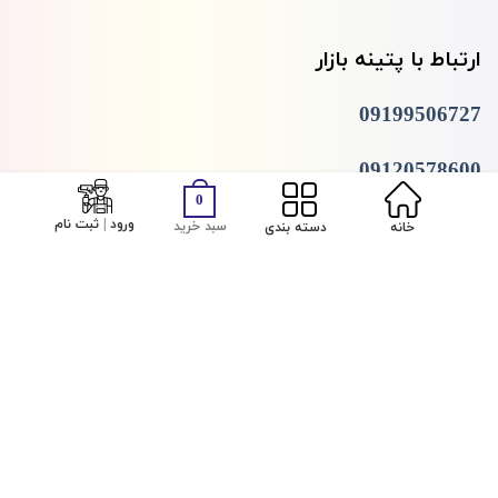
ارتباط با پتینه بازار
09199506727
09120578600
0
02144709747
ورود | ثبت نام
سبد خرید
خانه
دسته بندی